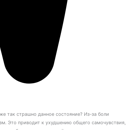
же так страшно данное состояние? Из-за боли
зм. Это приводит к ухудшению общего самочувствия,