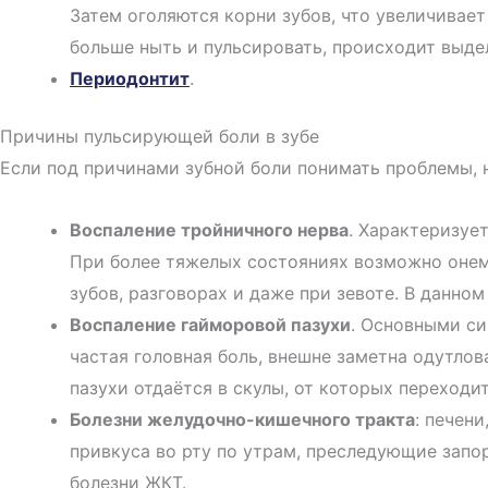
Затем оголяются корни зубов, что увеличивае
больше ныть и пульсировать, происходит выде
Периодонтит
.
Причины пульсирующей боли в зубе
Если под причинами зубной боли понимать проблемы, н
Воспаление тройничного нерва
. Характеризуе
При более тяжелых состояниях возможно онем
зубов, разговорах и даже при зевоте. В данно
Воспаление гайморовой пазухи
. Основными си
частая головная боль, внешне заметна одутлов
пазухи отдаётся в скулы, от которых переходи
Болезни желудочно-кишечного тракта
: печен
привкуса во рту по утрам, преследующие запо
болезни ЖКТ.