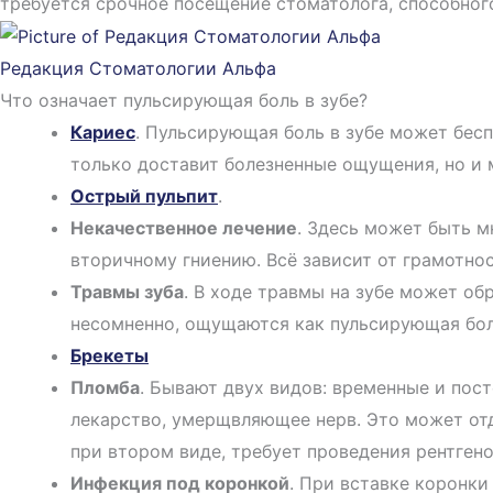
требуется срочное посещение стоматолога, способного
Редакция Стоматологии Альфа
Что означает пульсирующая боль в зубе?
Кариес
. Пульсирующая боль в зубе может бесп
только доставит болезненные ощущения, но и
Острый пульпит
.
Некачественное лечение
. Здесь может быть м
вторичному гниению. Всё зависит от грамотно
Травмы зуба
. В ходе травмы на зубе может об
несомненно, ощущаются как пульсирующая боль
Брекеты
Пломба
. Бывают двух видов: временные и пос
лекарство, умерщвляющее нерв. Это может отда
при втором виде, требует проведения рентгено
Инфекция под коронкой
. При вставке коронк