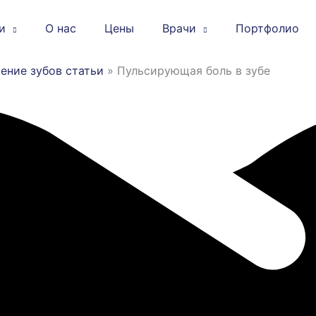
и
О нас
Цены
Врачи
Портфолио
ение зубов статьи
»
Пульсирующая боль в зубе