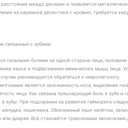
т расстояние между деснами и появляется металлическ
ление из карманов дёсен гноя с кровью, требуется хи
е связанные с зубами:
тся сильными болями на одной стороне лица, половине 
ение языка и подёргивание мимических мышц лица. Ус
м случае рекомендуется обратиться к невропатологу.
мптомами является заложенность носа, выделение гной
атость лица. Как связана пульсирующая боль в зубе и 
т в зубы. При подозрении на развитие гайморита следу
и, желудка, кишечника. Обложенный язык налётом, запах
р или диарея. Всё становятся тревожными звоночками