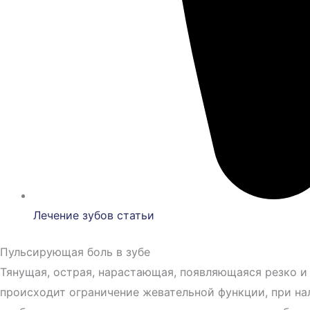
Лечение зубов статьи
Пульсирующая боль в зубе
Тянущая, острая, нарастающая, появляющаяся резко и 
происходит ограничение жевательной функции, при на