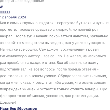
доверить своё здоровье!
A'





12 апреля 2024
Как в самых глупых анекдотах - перепутал бутылки и чуть не
проглотил моющее средство с хлоркой, но полный рот
набрал. После зубы начали покрываться налетом, буквально
за какой-то месяц стали выглядеть, как у долго курящего.
На чистке все сошло. Самаджон Турсуналиевич провел
гигиеническую чистку - все сошло. Не жалел, на несколько
раз прошёлся на каждом этапе. Все объяснял, ко всему
подготавливал, на все вопросы после приема ответил -
деонтология на высшем уровне. Обрадовался очень сильно,
когда мне показали результат, ибо думал, что эмаль совсем
повреждена химией и остается только ставить виниры. Про
флюороз тоже объяснил, успокоил, дал рекомендации.
Доволен!
Иззатбек Иброхимов