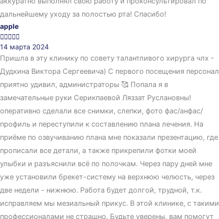
аккуратно выполнял свою работу и проконсультировал по
дальнейшему уходу за полостью рта! Спасибо!
apple





14 марта 2024
Пришла в эту клинику по совету талантливого хирурга члх -
Дудкина Виктора Сергеевича) С первого посещения персонал
приятно удивил, администраторы 🥰 Попала я в
замечательные руки Серикпаевой Ляззат Руслановны!
оперативно сделали все снимки, слепки, фото фас/анфас/
профиль и переступили к составлению плана лечения. На
приёме по озвучиванию плана мне показали презентацию, где
прописали все детали, а также прикрепили фотки моей
улыбки и разъяснили всё по полочкам. Через пару дней мне
уже установили брекет-систему на верхнюю челюсть, через
две недели - нижнюю. Работа будет долгой, трудной, т.к.
исправляем мы мезиальный прикус. В этой клинике, с такими
профессионалами не страшно. Будьте уверены, вам помогут