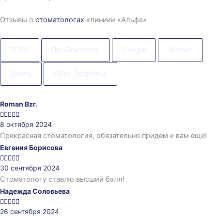
Отзывы о
стоматологах
клиники «Альфа»
2ГИС
ПроДокторов
Google
Яндекс
Докту
Сбер Здоровье
Roman Bzr.





8 октября 2024
Прекрасная стоматология, обязательно придем к вам еще!
Евгения Борисова





30 сентября 2024
Стоматологу ставлю высший балл!
Надежда Соловьева





26 сентября 2024