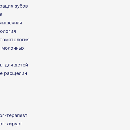
рация зубов
я
мышечная
ология
стоматология
 молочных
ы для детей
е расщелин
ог-терапевт
ог-хирург