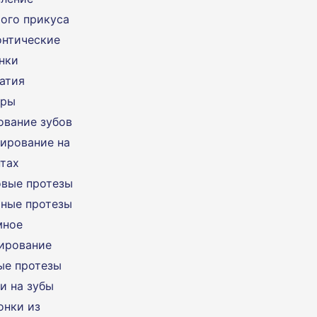
ого прикуса
нтические
нки
атия
еры
ование зубов
ирование на
тах
вые протезы
ные протезы
мное
ирование
ые протезы
и на зубы
онки из