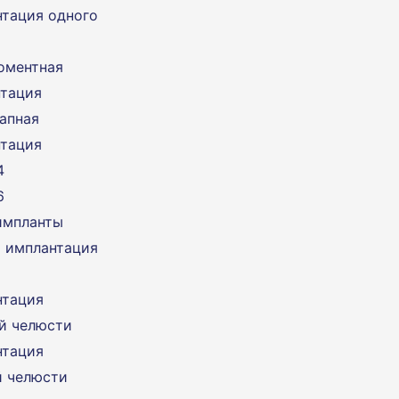
тация одного
оментная
тация
апная
тация
4
6
импланты
 имплантация
нтация
й челюсти
нтация
 челюсти