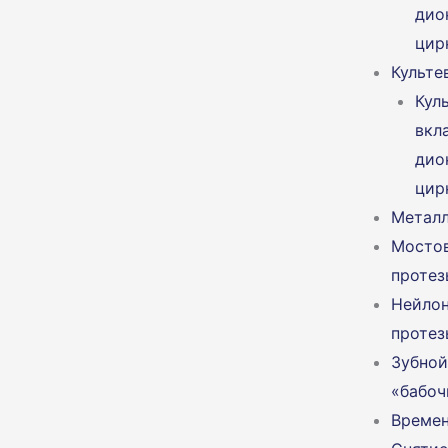
дио
цир
Культе
Кул
вкл
дио
цир
Метал
Мосто
протез
Нейло
протез
Зубной
«бабоч
Времен