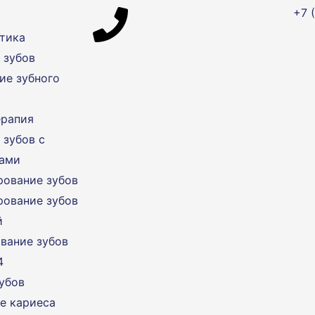
+7 
тика
 зубов
ие зубного
ерапия
 зубов с
тами
ование зубов
ование зубов
й
вание зубов
4
убов
е кариеса