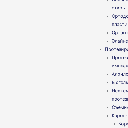
открыт
Ортодо
пласти
Ортогн
Элайн
Протезир
Протез
имплан
Акрило
Бюгель
Несъе
протез
Съемн
Коронк
Кор