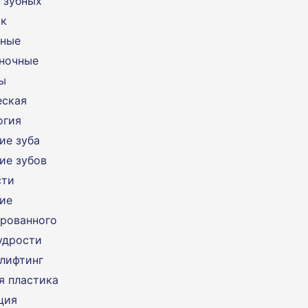
 зубных
ок
чные
ночные
ы
еская
огия
ие зуба
ие зубов
сти
ие
рованного
удрости
лифтинг
я пластика
ция