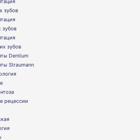
нтация
х зубов
нтация
 зубов
нтация
их зубов
ты Dentium
ты Straumann
ология
е
нтоза
е рецессии
ская
огия
ы