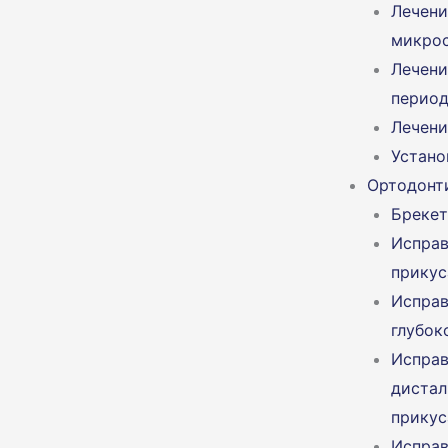
Лечени
микро
Лечени
период
Лечени
Устано
Ортодонт
Бреке
Исправ
прикус
Исправ
глубок
Исправ
дистал
прикус
Исправ