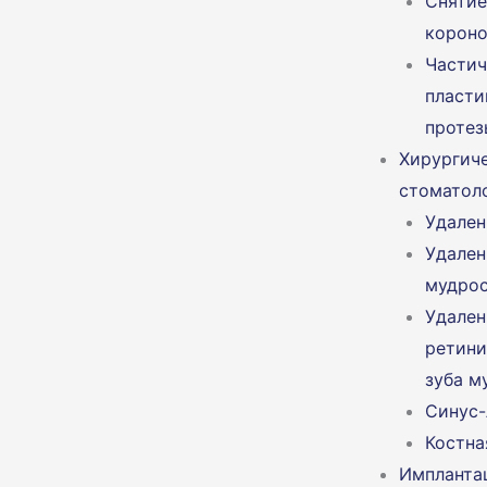
Снятие
корон
Части
пласти
протез
Хирургич
стоматол
Удален
Удален
мудро
Удален
ретини
зуба м
Синус-
Костна
Импланта