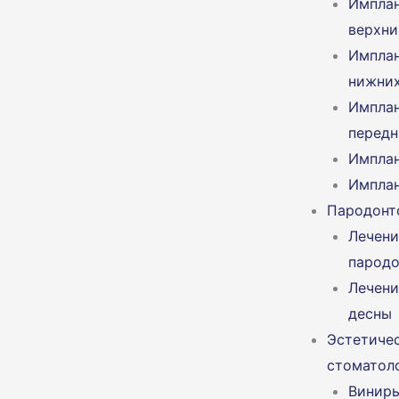
Импла
верхни
Импла
нижних
Импла
передн
Имплан
Имплан
Пародонт
Лечени
пародо
Лечени
десны
Эстетиче
стоматол
Винир