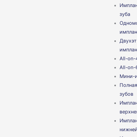
Имплан
зуба
Одном
имплан
Двухэт
имплан
All-on-
All-on-
Мини-
Полная
зубов
Импла
верхне
Импла
нижней