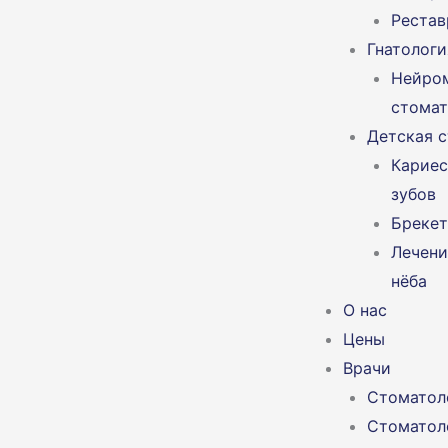
Рестав
Гнатологи
Нейро
стомат
Детская 
Кариес
зубов
Брекет
Лечени
нёба
О нас
Цены
Врачи
Стоматол
Стоматол