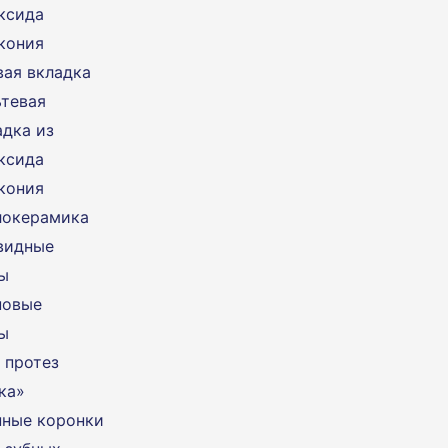
ксида
кония
вая вкладка
ьтевая
адка из
ксида
кония
локерамика
видные
ы
новые
ы
 протез
ка»
ные коронки