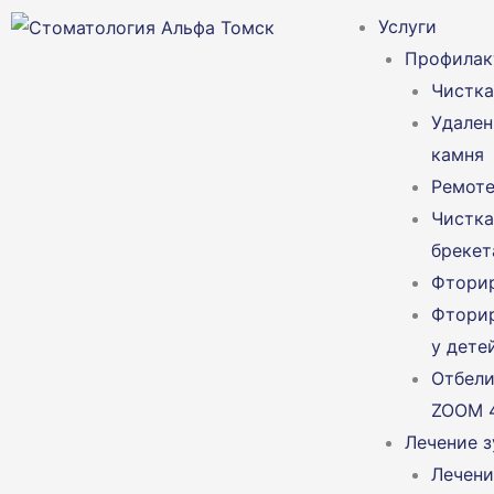
Перейти
Услуги
к
Профилак
содержимому
Чистка
Удален
камня
Ремот
Чистка
бреке
Фторир
Фторир
у дете
Отбели
ZOOM 
Лечение з
Лечени