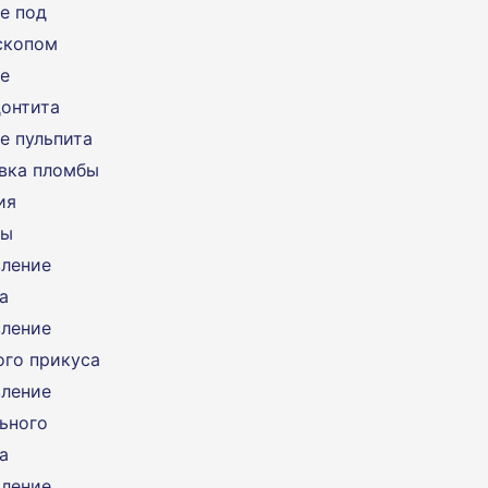
е под
скопом
е
онтита
е пульпита
вка пломбы
ия
ты
ление
а
ление
ого прикуса
ление
ьного
а
ление