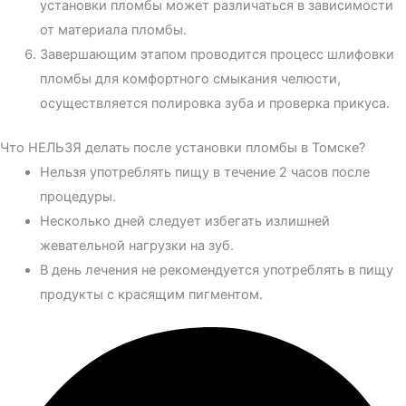
установки пломбы может различаться в зависимости
от материала пломбы.
Завершающим этапом проводится процесс шлифовки
пломбы для комфортного смыкания челюсти,
осуществляется полировка зуба и проверка прикуса.
Что НЕЛЬЗЯ делать после установки пломбы в Томске?
Нельзя употреблять пищу в течение 2 часов после
процедуры.
Несколько дней следует избегать излишней
жевательной нагрузки на зуб.
В день лечения не рекомендуется употреблять в пищу
продукты с красящим пигментом.