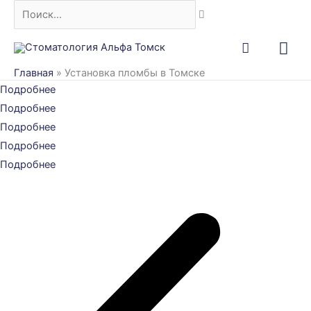
Перейти
Поиск...
к
Гла
содержимому
ме
Главная
»
Установка пломбы в Томске
Подробнее
Подробнее
Подробнее
Подробнее
Подробнее