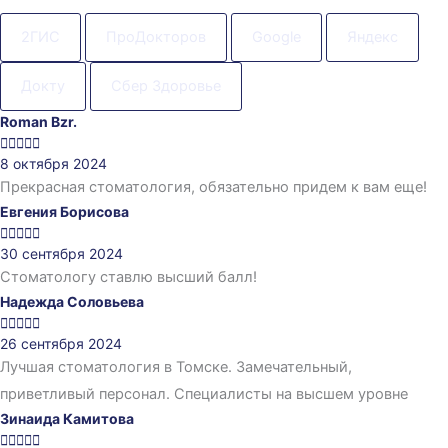
2ГИС
ПроДокторов
Google
Яндекс
Докту
Сбер Здоровье
Roman Bzr.





8 октября 2024
Прекрасная стоматология, обязательно придем к вам еще!
Евгения Борисова





30 сентября 2024
Стоматологу ставлю высший балл!
Надежда Соловьева





26 сентября 2024
Лучшая стоматология в Томске. Замечательный,
приветливый персонал. Специалисты на высшем уровне
Зинаида Камитова




