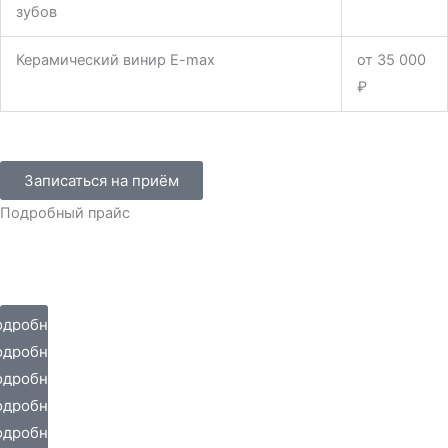
зубов
Керамический винир E-max
от 35 000
₽
Записаться на приём
Подробный прайс
одробнее
одробнее
одробнее
одробнее
одробнее