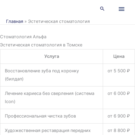
Перейти
Глав
к
мен
содержимому
Главная
»
Эстетическая стоматология
Стоматология Альфа
Эстетическая стоматология в Томске ​
Услуга
Цена
Восстановление зуба под коронку
от 5 500 ₽
(билдап)
Лечение кариеса без сверления (система
от 6 000 ₽
Icon)
Профессиональная чистка зубов
от 6 900 ₽
Художественная реставрация передних
от 8 800 ₽