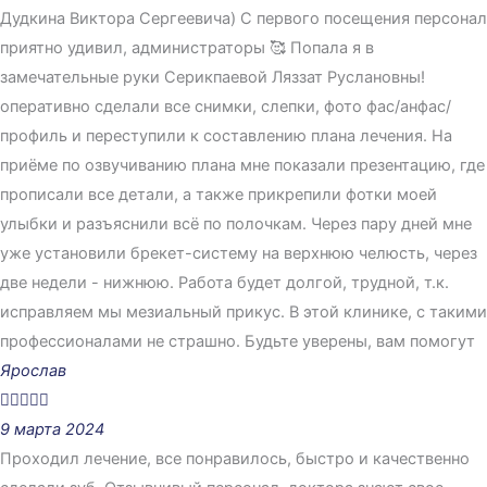
Дудкина Виктора Сергеевича) С первого посещения персонал
приятно удивил, администраторы 🥰 Попала я в
замечательные руки Серикпаевой Ляззат Руслановны!
оперативно сделали все снимки, слепки, фото фас/анфас/
профиль и переступили к составлению плана лечения. На
приёме по озвучиванию плана мне показали презентацию, где
прописали все детали, а также прикрепили фотки моей
улыбки и разъяснили всё по полочкам. Через пару дней мне
уже установили брекет-систему на верхнюю челюсть, через
две недели - нижнюю. Работа будет долгой, трудной, т.к.
исправляем мы мезиальный прикус. В этой клинике, с такими
профессионалами не страшно. Будьте уверены, вам помогут
Ярослав





9 марта 2024
Проходил лечение, все понравилось, быстро и качественно