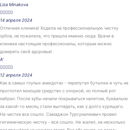
Liza Minakova





14 апреля 2024
Отличная клиника! Ходила на профессиональную чистку
зубов, не пожалела, что пришла именно сюда. Врачи в
клинике настоящие профессионалы, которым можно
доверить своё здоровье!
A'





12 апреля 2024
Как в самых глупых анекдотах - перепутал бутылки и чуть не
проглотил моющее средство с хлоркой, но полный рот
набрал. После зубы начали покрываться налетом, буквально
за какой-то месяц стали выглядеть, как у долго курящего.
На чистке все сошло. Самаджон Турсуналиевич провел
гигиеническую чистку - все сошло. Не жалел, на несколько
раз прошёлся на каждом этапе. Все объяснял, ко всему