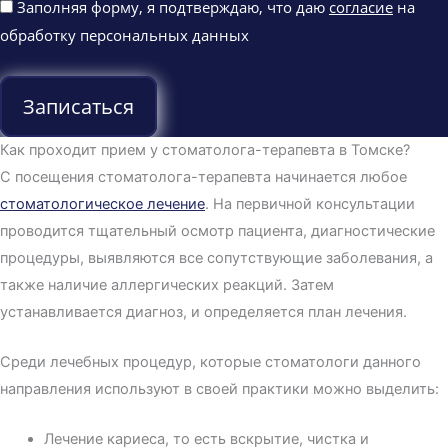
Заполняя форму, я подтверждаю, что даю
согласие
на
обработку персональных данных
Записаться
Как проходит прием у стоматолога-терапевта в Томске?
С посещения стоматолога-терапевта начинается любое
стоматологическое лечение
. На первичной консультации
проводится тщательный осмотр пациента, диагностические
процедуры, выявляются все сопутствующие заболевания, а
также наличие аллергических реакций. Затем
устанавливается диагноз, и определяется план лечения.
Среди лечебных процедур, которые стоматологи данного
направления используют в своей практики можно выделить:
Лечение кариеса, то есть вскрытие, чистка и