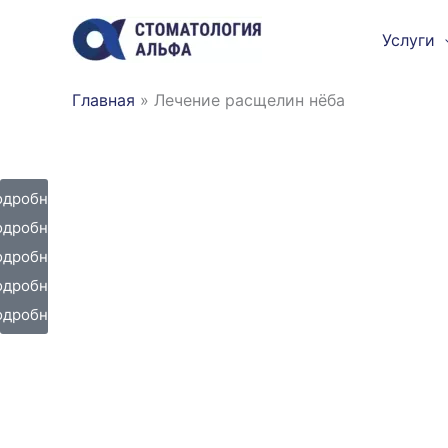
Перейти
Услуги
к
содержимому
Главная
»
Лечение расщелин нёба
одробнее
одробнее
одробнее
одробнее
одробнее