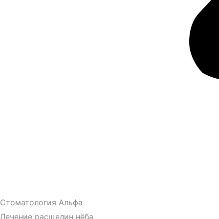
Стоматология Альфа
Лечение расщелин нёба​