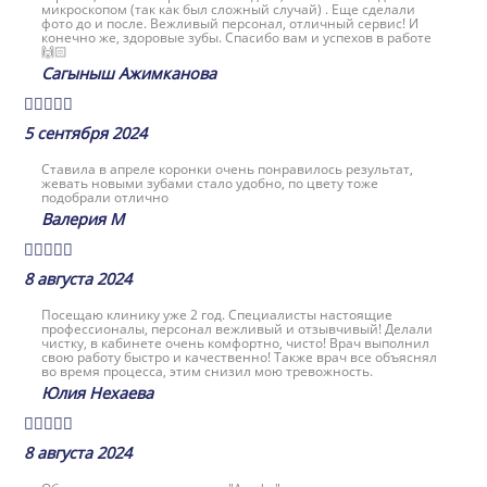
микроскопом (так как был сложный случай) . Еще сделали
фото до и после. Вежливый персонал, отличный сервис! И
конечно же, здоровые зубы. Спасибо вам и успехов в работе
🙌🏻
Сагыныш Ажимканова





5 сентября 2024
Ставила в апреле коронки очень понравилось результат,
жевать новыми зубами стало удобно, по цвету тоже
подобрали отлично
Валерия М





8 августа 2024
Посещаю клинику уже 2 год. Специалисты настоящие
профессионалы, персонал вежливый и отзывчивый! Делали
чистку, в кабинете очень комфортно, чисто! Врач выполнил
свою работу быстро и качественно! Также врач все объяснял
во время процесса, этим снизил мою тревожность.
Юлия Нехаева





8 августа 2024