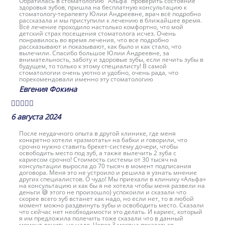
Обратилась в стоматологию "Альфа" проверить состояние
здоровья зубов, пришла на бесплатную консультацию к
стоматологу-терапевту Юлии Андреевне, врач всё подробно
рассказала и мы приступили к лечению в ближайшее время.
Всё лечение проходило настолько комфортно, что мой
детский страх посещения стоматолога исчез. Очень
понравилось во время лечения, что все подробно
рассказывают и показывают, как было и как стало, что
вылечили. Спасибо большое Юлии Андреевне, за
внимательность, заботу и здоровые зубы, если лечить зубы в
будущем, то только к этому специалисту! В самой
стоматологии очень уютно и удобно, очень рада, что
порекомендовали именно эту стоматологию
Евгения Фокина





6 августа 2024
После неудачного опыта в другой клинике, где меня
конкретно хотели «размотать» на бабки и говорили, что
срочно нужно ставить брекет-систему дочери, чтобы
освободить место под зуб, а также вылечить 2 зуба с
кариесом срочно! Стоимость системы от 30 тысяч на
консультации выросла до 70 тысяч в момент подписания
договора. Меня это не устроило и решила я узнать мнение
других специалистов. О чудо! Мы приехали в клинику «Альфа»
на консультацию и как бы я не хотела чтобы меня развели на
деньги 😅 этого не произошло) успокоили и сказали что
скорее всего зуб встанет как надо, но если нет, то в любой
момент можно раздвинуть зубы и освободить место. Сказали
что сейчас нет необходимости это делать. И кариес, который
я им предложила полечить тоже сказали что в данный
момент лечить не надо. Через 3 месяца показаться ...