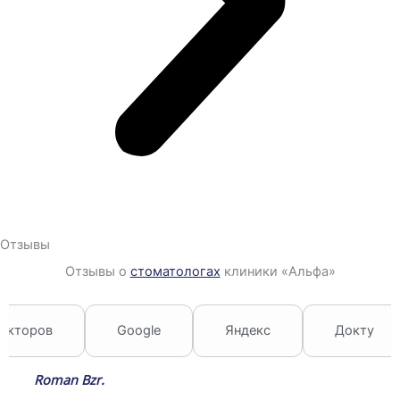
Отзывы
Отзывы о
стоматологах
клиники «Альфа»
окторов
Google
Яндекс
Докту
Roman Bzr.