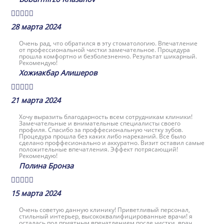





28 марта 2024
Очень рад, что обратился в эту стоматологию. Впечатление
от профессиональной чистки замечательное. Процедура
прошла комфортно и безболезненно. Результат шикарный.
Рекомендую!
Хожиакбар Алишеров





21 марта 2024
Хочу выразить благодарность всем сотрудникам клиники!
Замечательные и внимательные специалисты своего
профиля. Спасибо за проффесиональную чистку зубов.
Процедура прошла без каких либо нареканий. Все было
сделано проффесионально и аккуратно. Визит оставил самые
положительные впечатления. Эффект потрясающий!
Рекомендую!
Полина Бронза





15 марта 2024
Очень советую данную клинику! Приветливый персонал,
стильный интерьер, высококвалифицированные врачи! я
осталась под приятным впечатлением после чистки, врач