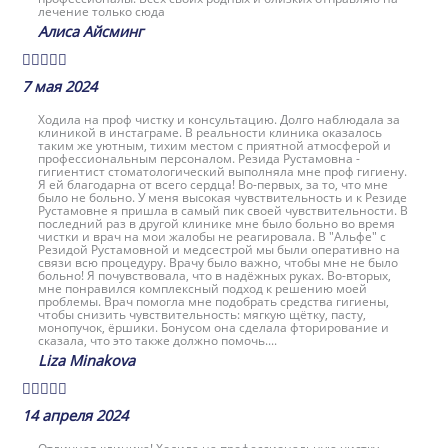
лечение только сюда
Алиса Айсминг





7 мая 2024
Ходила на проф чистку и консультацию. Долго наблюдала за
клиникой в инстаграме. В реальности клиника оказалось
таким же уютным, тихим местом с приятной атмосферой и
профессиональным персоналом. Резида Рустамовна -
гигиентист стоматологический выполняла мне проф гигиену.
Я ей благодарна от всего сердца! Во-первых, за то, что мне
было не больно. У меня высокая чувствительность и к Резиде
Рустамовне я пришла в самый пик своей чувствительности. В
последний раз в другой клинике мне было больно во время
чистки и врач на мои жалобы не реагировала. В "Альфе" с
Резидой Рустамовной и медсестрой мы были оперативно на
связи всю процедуру. Врачу было важно, чтобы мне не было
больно! Я почувствовала, что в надёжных руках. Во-вторых,
мне понравился комплексный подход к решению моей
проблемы. Врач помогла мне подобрать средства гигиены,
чтобы снизить чувствительность: мягкую щётку, пасту,
монопучок, ёршики. Бонусом она сделала фторирование и
сказала, что это также должно помочь....
Liza Minakova





14 апреля 2024