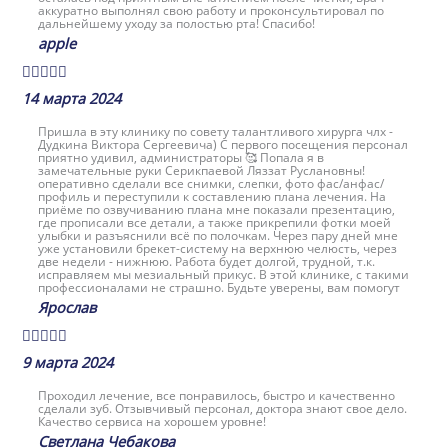
аккуратно выполнял свою работу и проконсультировал по
дальнейшему уходу за полостью рта! Спасибо!
apple





14 марта 2024
Пришла в эту клинику по совету талантливого хирурга члх -
Дудкина Виктора Сергеевича) С первого посещения персонал
приятно удивил, администраторы 🥰 Попала я в
замечательные руки Серикпаевой Ляззат Руслановны!
оперативно сделали все снимки, слепки, фото фас/анфас/
профиль и переступили к составлению плана лечения. На
приёме по озвучиванию плана мне показали презентацию,
где прописали все детали, а также прикрепили фотки моей
улыбки и разъяснили всё по полочкам. Через пару дней мне
уже установили брекет-систему на верхнюю челюсть, через
две недели - нижнюю. Работа будет долгой, трудной, т.к.
исправляем мы мезиальный прикус. В этой клинике, с такими
профессионалами не страшно. Будьте уверены, вам помогут
Ярослав





9 марта 2024
Проходил лечение, все понравилось, быстро и качественно
сделали зуб. Отзывчивый персонал, доктора знают свое дело.
Качество сервиса на хорошем уровне!
Светлана Чебакова