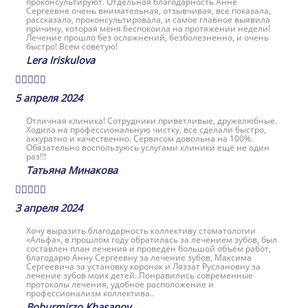
проконсультируют. Отдельная благодарность Анне
Сергеевне очень внимательная, отзывчивая, все показала,
рассказала, проконсультировала, и самое главное выявила
причину, которая меня беспокоила на протяжении недели!
Лечение прошло без осложнений, безболезненно, и очень
быстро! Всем советую!
Lera Iriskulova





5 апреля 2024
Отличная клиника! Сотрудники приветливые, дружелюбные.
Ходила на профессиональную чистку, все сделали быстро,
аккуратно и качественно. Сервисом довольна на 100%.
Обязательно воспользуюсь услугами клиники ещё не один
раз!!!
Татьяна Минакова





3 апреля 2024
Хочу выразить благодарность коллективу стоматологии
«Альфа», в прошлом году обратилась за лечением зубов, был
составлен план лечения и проведён большой объём работ,
благодарю Анну Сергеевну за лечение зубов, Максима
Сергеевича за установку коронок и Ляззат Руслановну за
лечение зубов моих детей..Понравились современные
протоколы лечения, удобное расположение и
профессионализм коллектива..
Boburmirzo Khasanov