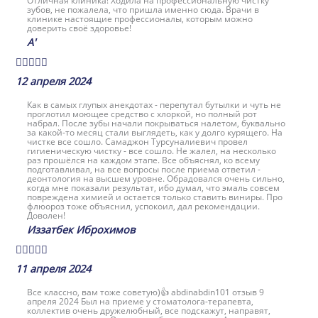
Отличная клиника! Ходила на профессиональную чистку
зубов, не пожалела, что пришла именно сюда. Врачи в
клинике настоящие профессионалы, которым можно
доверить своё здоровье!
A'





12 апреля 2024
Как в самых глупых анекдотах - перепутал бутылки и чуть не
проглотил моющее средство с хлоркой, но полный рот
набрал. После зубы начали покрываться налетом, буквально
за какой-то месяц стали выглядеть, как у долго курящего. На
чистке все сошло. Самаджон Турсуналиевич провел
гигиеническую чистку - все сошло. Не жалел, на несколько
раз прошёлся на каждом этапе. Все объяснял, ко всему
подготавливал, на все вопросы после приема ответил -
деонтология на высшем уровне. Обрадовался очень сильно,
когда мне показали результат, ибо думал, что эмаль совсем
повреждена химией и остается только ставить виниры. Про
флюороз тоже объяснил, успокоил, дал рекомендации.
Доволен!
Иззатбек Иброхимов





11 апреля 2024
Все классно, вам тоже советую)👍 abdinabdin101 отзыв 9
апреля 2024 Был на приеме у стоматолога-терапевта,
коллектив очень дружелюбный, все подскажут, направят,