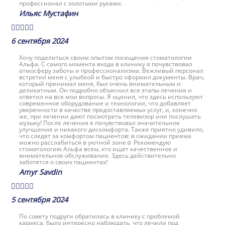
профессионал с золотыми руками.
Ильяс Мустафин





6 сентября 2024
Хочу поделиться своим опытом посещения стоматологии
Альфа. С самого момента входа в клинику я почувствовал
атмосферу заботы и профессионализма. Вежливый персонал
встретил меня с улыбкой и быстро оформил документы. Врач,
который принимал меня, был очень внимательным и
деликатным. Он подробно объяснил все этапы лечения и
ответил на все мои вопросы. Я оценил, что здесь используют
современное оборудование и технологии, что добавляет
уверенности в качестве предоставляемых услуг, и, конечно
же, при лечении дают посмотреть телевизор или послушать
музыку! После лечения я почувствовал значительное
улучшение и никакого дискомфорта. Также приятно удивило,
что следят за комфортом пациентов: в ожидании приема
можно расслабиться в уютной зоне☺️ Рекомендую
стоматологию Альфа всем, кто ищет качественное и
внимательное обслуживание. Здесь действительно
заботятся о своих пациентах!
Amyr Savdin





5 сентября 2024
По совету подруги обратилась в клинику с проблемой
кариеса, было интересно наблюдать, что лечили под