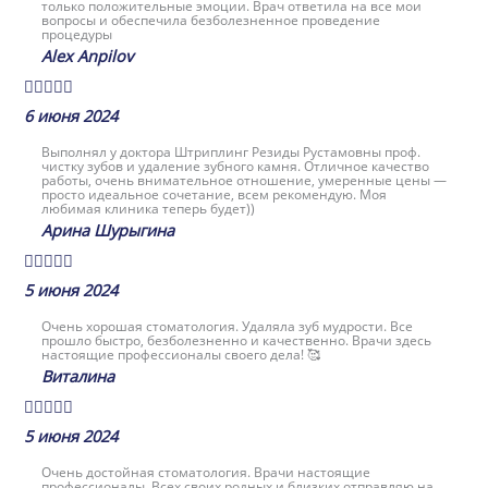
только положительные эмоции. Врач ответила на все мои
вопросы и обеспечила безболезненное проведение
процедуры
Alex Anpilov





6 июня 2024
Выполнял у доктора Штриплинг Резиды Рустамовны проф.
чистку зубов и удаление зубного камня. Отличное качество
работы, очень внимательное отношение, умеренные цены —
просто идеальное сочетание, всем рекомендую. Моя
любимая клиника теперь будет))
Арина Шурыгина





5 июня 2024
Очень хорошая стоматология. Удаляла зуб мудрости. Все
прошло быстро, безболезненно и качественно. Врачи здесь
настоящие профессионалы своего дела! 🥰
Виталина





5 июня 2024
Очень достойная стоматология. Врачи настоящие
профессионалы. Всех своих родных и близких отправляю на