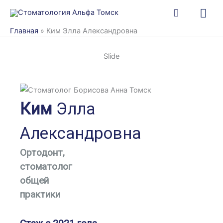
Перейти
Гла
к
ме
Главная
»
Ким Элла Александровна
содержимому
Slide
Ким
Элла
Александровна
Ортодонт,
стоматолог
общей
практики